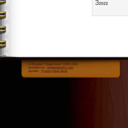
3
2022
© Журнал “Педагогика” 2009-2010
разработка :
sentientworks.com
дизайн :
Тухватулина Дина