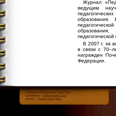
Журнал «Пед
ведущим науч
педагогичес
образования. 
педагогическ
образования
педагогической
В 2007 г. за
в связи с 70–л
награжден Поч
Федерации.
© Журнал “Педагогика” 2009-2010
разработка :
sentientworks.com
дизайн :
Тухватулина Дина