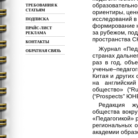
образовательно
ТРЕБОВАНИЯ К
СТАТЬЯМ
ориентиры, цен
исследований в 
ПОДПИСКА
формирование н
ПРАЙС-ЛИСТ
за рубежом, под
РЕКЛАМА
пространства С
КОНТАКТЫ
Журнал «Педа
ОБРАТНАЯ СВЯЗЬ
странах дальнег
раз в год, объ
ученые–педаго
Китая и других 
на английски
общество» (“Ru
(“Prospects” ЮН
Редакция жу
общества вокру
«Педагогикой» 
региональных о
академии образ