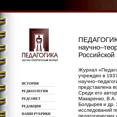
ПЕДАГОГИ
научно–тео
Российской
Журнал «Педаго
учрежден в 193
научно–педагог
ИСТОРИЯ
представлена в
РЕДКОЛЛЕГИЯ
Среди его авто
Макаренко, В.А.
РЕДСОВЕТ
Болдырев и др.
РЕДАКЦИЯ
исследований по
НАШИ РУБРИКИ
педагогических 