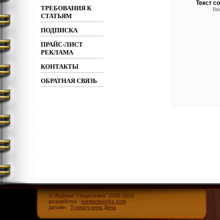
Текст с
ТРЕБОВАНИЯ К
Вв
СТАТЬЯМ
ПОДПИСКА
ПРАЙС-ЛИСТ
РЕКЛАМА
КОНТАКТЫ
ОБРАТНАЯ СВЯЗЬ
© Журнал “Педагогика” 2009-2010
разработка :
sentientworks.com
дизайн :
Тухватулина Дина