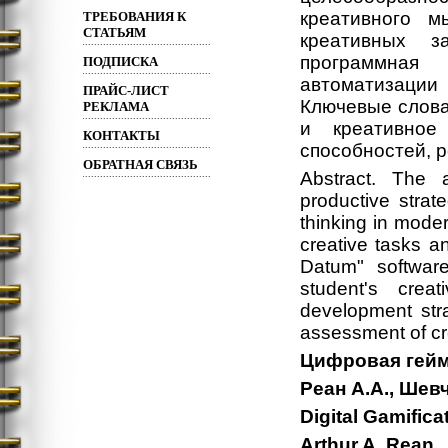
креативного м
ТРЕБОВАНИЯ К
СТАТЬЯМ
креативных 
программная
ПОДПИСКА
автоматизации 
ПРАЙС-ЛИСТ
Ключевые слова
РЕКЛАМА
и креативное
КОНТАКТЫ
способностей, р
ОБРАТНАЯ СВЯЗЬ
Abstract. The 
productive strat
thinking in mode
creative tasks a
Datum" softwar
student's crea
development strat
assessment of crea
Цифровая гейм
Реан А.А., Шевч
Digital Gamific
Arthur A. Rean 