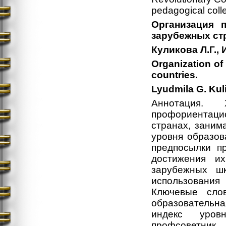
pedagogical coll
Организация 
зарубежных ст
Куликова Л.Г.,
Organization of
countries.
Lyudmila G. Kuli
Аннотация. 
профориентац
странах, заним
уровня образов
предпосылки п
достижения и
зарубежных ш
использования
Ключевые слов
образовательн
индекс уровн
профсоветник, 