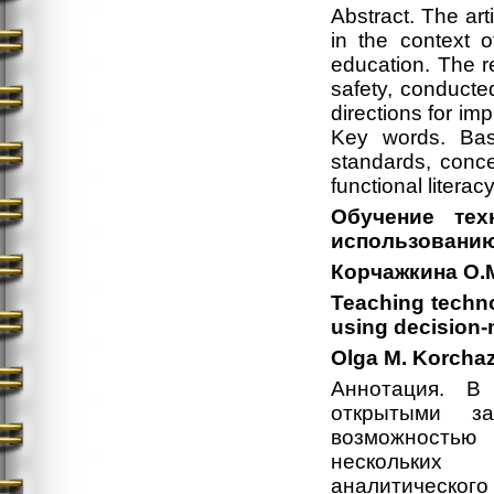
Abstract. The ar
in the context 
education. The re
safety, conducte
directions for imp
Key words. Basi
standards, conce
functional literac
Обучение тех
использованию
Корчажкина О.
Teaching techno
using decision-
Olga M. Korcha
Аннотация. В
открытыми з
возможность
нескольких 
аналитическо