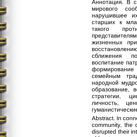
Аннотация. В 
мирового соо
нарушившее их
старших к мла
такого прот
представителя
жизненных при
восстановлению
сближения по
воспитание пат
формирование 
семейным тра
народной мудро
образование, 
стратегии, ц
личность, цен
гуманистически
Abstract. In conn
community, the c
disrupted their i