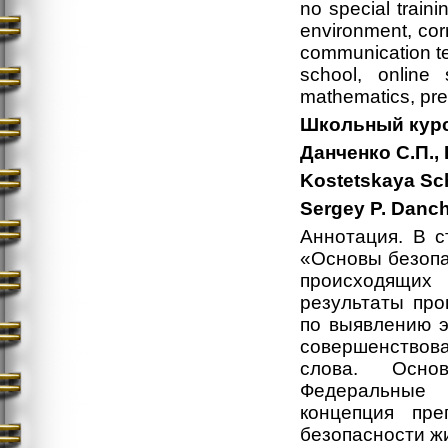
no special traini
environment, cor
communication te
school, online 
mathematics, pre
Школьный курс
Данченко С.П., 
Kostetskaya Sc
Sergey P. Danch
Аннотация. В с
«Основы безопа
происходящих
результаты про
по выявлению э
совершенствова
слова. Осно
Федеральные 
концепция пре
безопасности ж