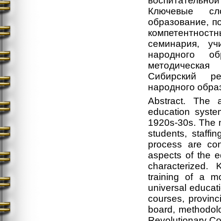
воспитательно
Ключевые сло
образование, п
компетентност
семинария, уч
народного обр
методическая 
Сибирский ре
народного образ
Abstract. The 
education system
1920s-30s. The m
students, staffi
process are con
aspects of the ed
characterized. 
training of a m
universal educati
courses, provinc
board, methodolo
Revolutionary Com