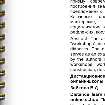
призму соврем
построения зн
предложенных 
Ключевые сло
мастерские,
социализация, 
рефлексия, пос
Abstract. The a
"workshops", its
didactics. The d
serves as an exam
by the authors 
workshops, work
construction, deco
Дистанционное
онлайн-школы
Зайкова В.Д.
Distance learni
online school "