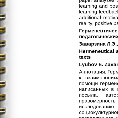
paper analyzes t
learning and pos
learning feedback
additional motiva
reality, positive
Герменевтич
педагогических
Заварзина Л.Э.
Hermeneutical a
texts
Lyubov E. Zavar
Аннотация. Герм
к взаимопоним
помощи гермене
написанных в 
посыла, авт
правомерност
исследованию 
социокультурн