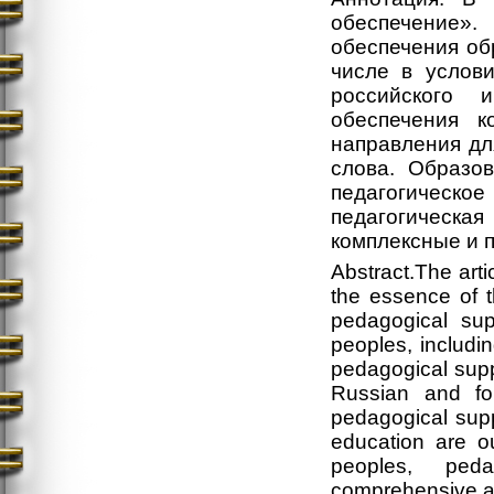
обеспечение»
обеспечения об
числе в услови
российского 
обеспечения к
направления дл
слова. Образо
педагогическо
педагогическая
комплексные и 
Abstract.The arti
the essence of 
pedagogical sup
peoples, includi
pedagogical supp
Russian and for
pedagogical supp
education are o
peoples, peda
comprehensive an