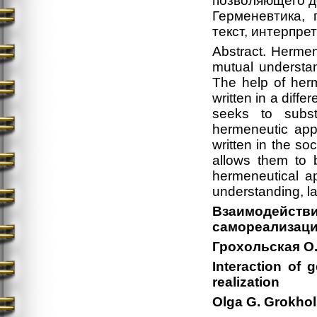
позволяющего д
Герменевтика, 
текст, интерпре
Abstract. Hermen
mutual understa
The help of herm
written in a diff
seeks to subst
hermeneutic appr
written in the soc
allows them to 
hermeneutical ap
understanding, l
Взаимодейст
самореализаци
Грохольская О.
Interaction of 
realization
Olga G. Grokho