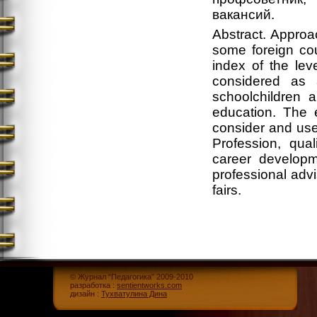
вакансий.
Abstract. Approac
some foreign cou
index of the lev
considered as a
schoolchildren a
education. The 
consider and use
Profession, qual
career developme
professional advi
fairs.
© Журнал “Педагогика” 2009-2010
разработка :
sentientworks.com
дизайн :
Тухватулина Дина