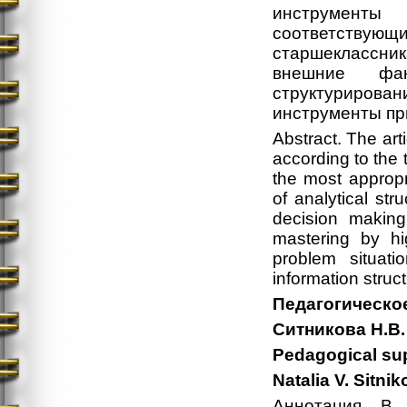
инструмент
соответству
старшеклассн
внешние фак
структурирова
инструменты пр
Abstract. The art
according to the 
the most appropr
of analytical str
decision making
mastering by hi
problem situatio
information struct
Педагогическо
Ситникова Н.В.
Pedagogical sup
Natalia V. Sitni
Аннотация. В 