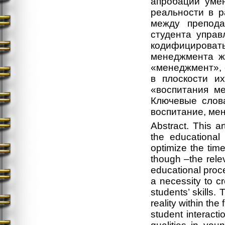
апробации уме
реальности в р
между препод
студента управ
кодифицироват
менеджмента ж
«менеджмент», 
в плоскости и
«воспитания м
Ключевые слова
воспитание, мен
Abstract. This a
the educational
optimize the time
though –the rele
educational process
a necessity to cr
students’ skills.
reality within th
student interact