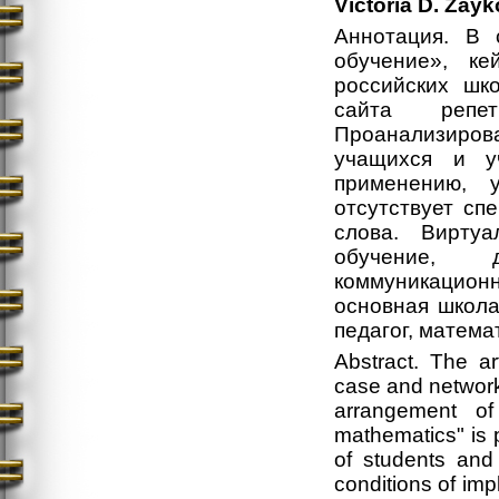
Victoria D. Zay
Аннотация. В 
обучение», к
российских шк
сайта репет
Проанализиров
учащихся и у
применению, у
отсутствует сп
слова. Виртуа
обучение, д
коммуникацион
основная школа
педагог, матема
Abstract. The ar
case and network
arrangement of
mathematics" is p
of students and
conditions of impl