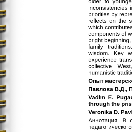
older to younge
inconsistencies 
priorities by rep
reflects on the 
which contributes 
components of whi
bright beginning,
family traditio
wisdom. Key wor
experience trans
collective West,
humanistic traditi
Опыт мастерск
Павлова В.Д., П
Vadim E. Pugac
through the pris
Veronika D. Pav
Аннотация. В с
педагогическог