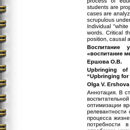
process of educ
students are prop
cases are analyz
scrupulous unders
Individual "white
words. Сritical t
position, causal 
Воспитание у
«воспитание м
Ершова О.В.
Upbringing of
“Upbringing fo
Olga V. Ershova
Аннотация. В с
воспитательно
оптимизации вр
релевантности 
процесса жизне
потребности в