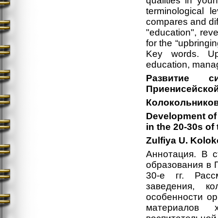
qualities in you
terminological l
compares and dif
"education", reve
for the “upbringi
Key words. Upb
education, manag
Развитие с
Приенисейской 
Колокольникова
Development of 
in the 20-30s of
Zulfiya U. Kolo
Аннотация. В с
образования в 
30-е гг. Расс
заведения, ко
особенности ор
материалов х