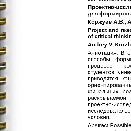
Проектно-иссл
для формирова
Коржуев А.В., А
Project and rese
of critical thinki
Andrey V. Korz
Аннотация. В 
способы форм
процессе прое
студентов унив
приводятся ко
ориентированн
финальных рез
раскрываемой 
проектно-исс
исследователь
условия.
Abstract.Possible