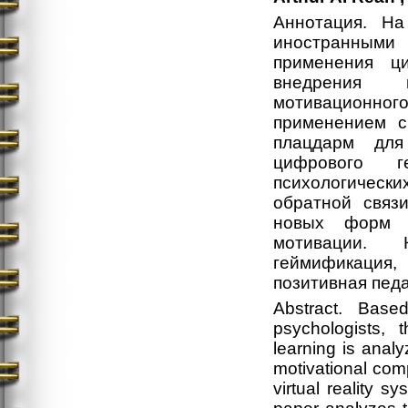
Аннотация. На
иностранными
применения ц
внедрения в
мотивационного
применением с
плацдарм для
цифрового г
психологическ
обратной связ
новых форм н
мотивации. 
геймификация, 
позитивная педа
Abstract. Bas
psychologists, 
learning is anal
motivational com
virtual reality s