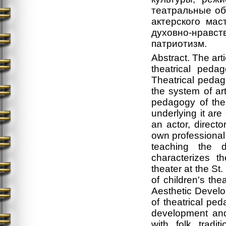
театральные об
актерского мас
духовно-нрав
патриотизм.
Abstract. The ar
theatrical peda
Theatrical pedag
the system of ar
pedagogy of thea
underlying it are
an actor, direct
own professional
teaching the di
characterizes t
theater at the St.
of children's the
Aesthetic Develo
of theatrical ped
development and p
with folk tradi