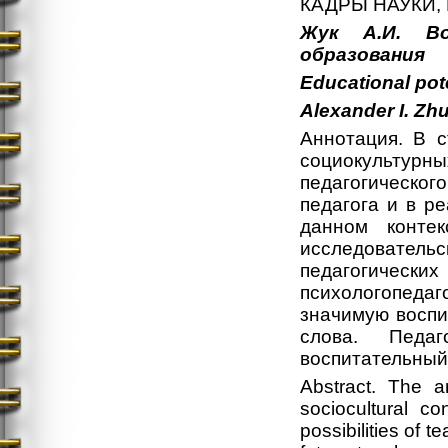
КАДРЫ НАУКИ,
Жук А.И. Во
образования
Educational pot
Alexander I. Zh
Аннотация. В с
социокульту
педагогическо
педагога и в р
данном контек
исследовате
педагогических
психологопедаг
значимую восп
слова. Педаг
воспитательный
Abstract. The ar
sociocultural c
possibilities of t