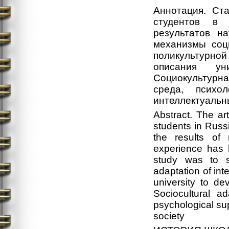
Аннотация. Ст
студентов в 
результатов н
механизмы соц
поликультурн
описания ун
Социокультурна
среда, психол
интеллектуальн
Abstract. The ar
students in Russi
the results of 
experience has 
study was to s
adaptation of int
university to d
Sociocultural ad
psychological sup
society