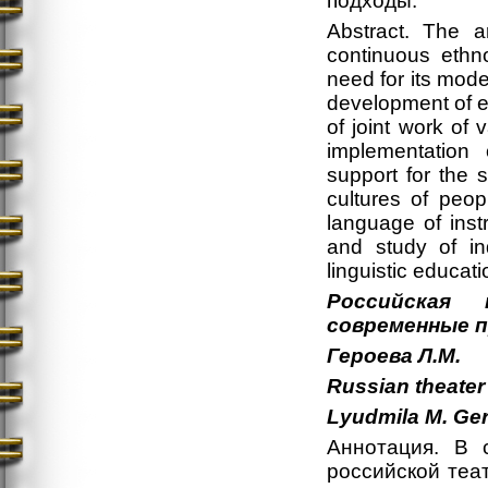
подходы.
Abstract. The ar
continuous ethno
need for its mode
development of et
of joint work of v
implementation 
support for the
cultures of peop
language of inst
and study of in
linguistic educat
Российская 
современные 
Героева
Л
.М
.
Russian theater
Lyudmila
M.
Ge
Аннотация. В 
российской теа