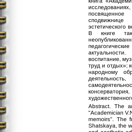
книга «Академи
исследования
посвященное
сподвижнице 
эстетического в
В книге так
неопубликова
педагогическ
актуальности
воспитание, му
труд и отдых»; 
народному об
деятельность
самодеятельно
консерватори
художественног
Abstract. The a
"Academician V.N
memoirs". The f
Shatskaya, the wi