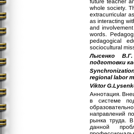
future teacher a
whole society. 
extracurricular a
as interacting wi
and involvement 
words. Pedagogi
pedagogical edu
sociocultural mis
Лысенко В.Г
подготовки ка
Synchronization
regional labor 
Viktor
G.
Lysenk
Аннотация. Вне
в системе по
образователь
направлений по
рынка труда. 
данной проб
профессиональ