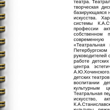
театра. Театра
творческая дис
базирующаяся н
искусства. Х
системы К.А.С
профессии ак
собственном 
современную
«Театральная 
Петербургском 
руководителей 
работе детских
центра эстети
А.Ю.Хочинского
детских театров
воспитании д
культурным ц
Театральная пе
искусство, а
К.А.Станиславс
культуры, режи