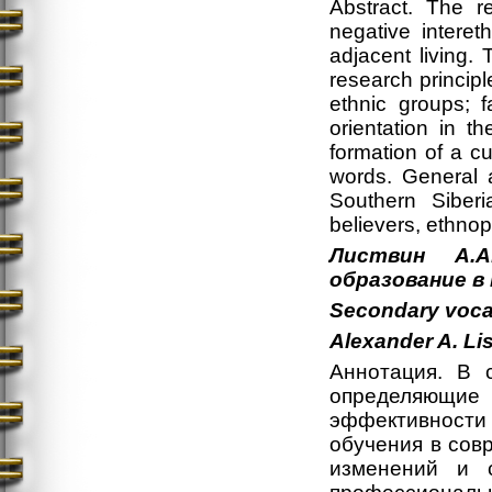
Abstract. The r
negative intereth
adjacent living.
research principl
ethnic groups; f
orientation in t
formation of a cu
words. General a
Southern Siber
believers, ethnop
Листвин А.А
образование в
Secondary vocat
Alexander A. Lis
Аннотация. В 
определяющи
эффективност
обучения в сов
изменений и с