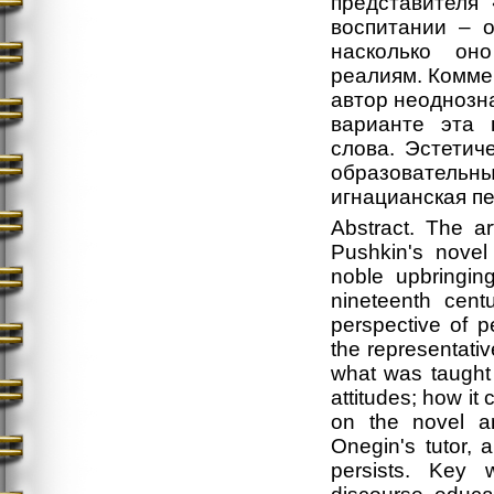
представителя
воспитании – о
насколько оно
реалиям. Коммен
автор неоднозна
варианте эта 
слова. Эстетич
образовател
игнацианская пе
Abstract. The a
Pushkin's novel
noble upbringin
nineteenth cent
perspective of 
the representati
what was taught 
attitudes; how it
on the novel an
Onegin's tutor, 
persists. Key w