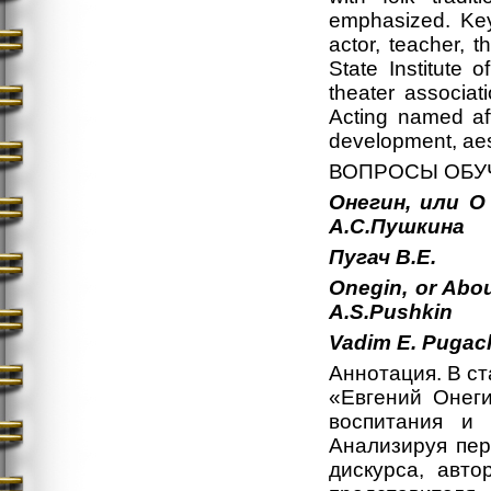
emphasized. Key
actor, teacher, 
State Institute o
theater associat
Acting named aft
development, aest
ВОПРОСЫ ОБУ
Онегин, или О
А.С.Пушкина
Пугач
В
.Е
.
Onegin, or Abou
A.S.Pushkin
Vadim
E.
Pugac
Аннотация. В ст
«Евгений Онеги
воспитания и 
Анализируя пер
дискурса, авто