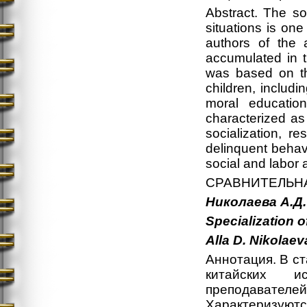
Abstract. The soci
situations is on
authors of the a
accumulated in th
was based on the
children, includi
moral educatio
characterized as 
socialization, r
delinquent behavi
social and labor 
СРАВНИТЕЛЬН
Николаева А.Д
Specialization o
Alla
D.
Nikolaev
Аннотация. В с
китайских и
преподавателей
Характеризуютс