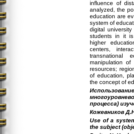
influence of dis
analyzed, the po
education are ev
system of educati
digital universi
students in it i
higher education
centers, intera
transnational e
manipulation of 
resources; region
of education, pla
the concept of edu
Использовани
многоуровнево
процесса) изуч
Кожевников
Д
.
Use of a system
the subject (ob