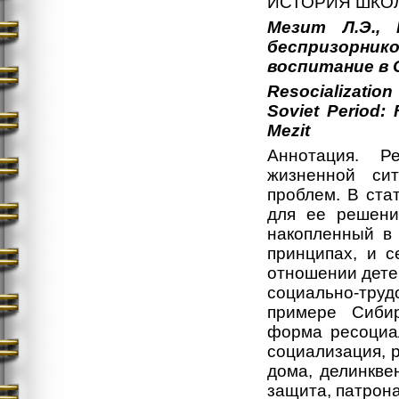
ИСТОРИЯ ШКО
Мезит Л.Э.,
беспризорни
воспитание в 
Resocializatio
Soviet Period: 
Mezit
Аннотация. Р
жизненной си
проблем. В ста
для ее решени
накопленный в
принципах, и с
отношении дете
социально-труд
примере Сибир
форма ресоциал
социализация, р
дома, делинкве
защита, патрон