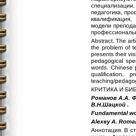
специализации, 
педагогика, про
квалификация, 
модели преподав
профессиональн
Abstract. The ar
the problem of t
presents their vi
pedagogical speci
words. Chinese 
qualification, 
teaching/pedagogi
КРИТИКА И БИ
Романов А.А.
В.Н.Шацкой .
Fundamental wor
Alexey
A.
Roma
Аннотация. В с