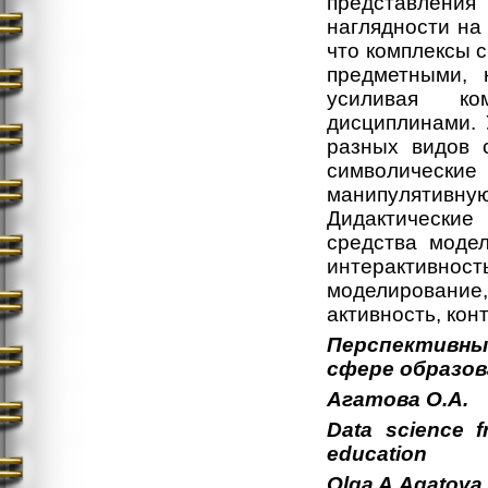
представлени
наглядности на
что комплексы с
предметными, 
усиливая ко
дисциплинами. 
разных видов с
символические 
манипулятивн
Дидактически
средства модел
интерактивност
моделирование
активность, кон
Перспективны
сфере образов
Агатова
О
.А
.
Data science f
education
Olga
A.
Agatova