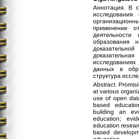
Аннотация. В с
исследования
организацион
применение о
деятельности 
образования 
доказательной 
доказательна
исследованиях
данных в обра
структура иссл
Abstract. Promisi
at various organi
use of open data
based educatio
building an ev
education; evi
education resear
based developme