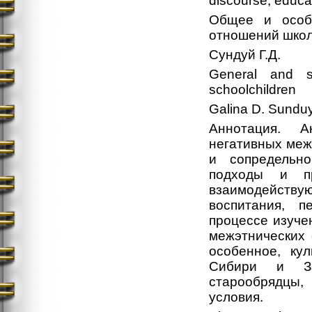
discourse, educat
Общее и особ
отношений шко
Сундуй Г.Д.
General and sp
schoolchildren
Galina D. Sundu
Аннотация. А
негативных меж
и сопредельно
подходы и п
взаимодейст
воспитания, п
процессе изуче
межэтнических
особенное, ку
Сибири и За
старообрядцы,
условия.