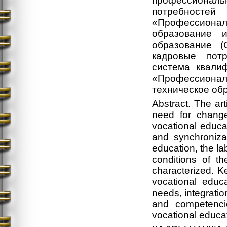
профессионал
потребносте
«Профессиона
образование 
образование (
кадровые потр
система квали
«Профессионали
техническое об
Abstract. The art
need for change
vocational educa
and synchroniza
education, the la
conditions of th
characterized. K
vocational educ
needs, integration
and competencie
vocational educa