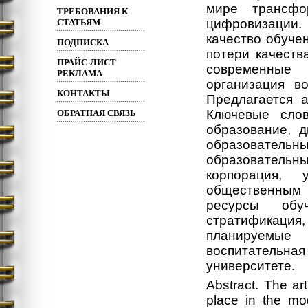
мире трансфо
ТРЕБОВАНИЯ К
цифровизации.
СТАТЬЯМ
качество обуче
ПОДПИСКА
потери качеств
ПРАЙС-ЛИСТ
современные 
РЕКЛАМА
организация в
КОНТАКТЫ
Предлагается а
Ключевые слов
ОБРАТНАЯ СВЯЗЬ
образование, 
образовательны
образовательн
корпорация, 
общественным
ресурсы обу
стратификация
планируемые 
воспитательн
университете.
Abstract. The art
place in the mod