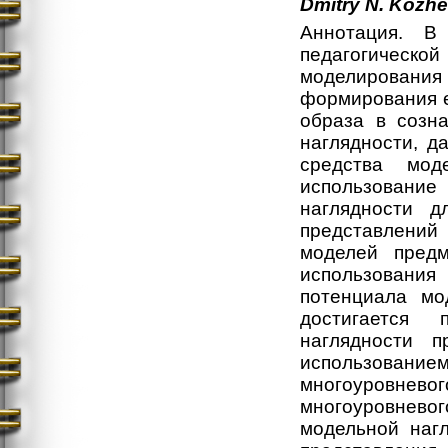
Dmitry
N.
Kozhe
Аннотация. В
педагогичес
моделирования п
формирования е
образа в созн
наглядности, д
средства мод
использован
наглядности д
представлений
моделей предм
использования
потенциала мо
достигается 
наглядности п
использование
многоуровнево
многоуровневог
модельной наг