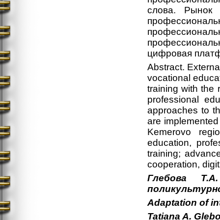
слова. Рынок 
профессиональ
профессион
профессиональ
цифровая плат
Abstract. External
vocational educat
training with th
professional ed
approaches to th
are implemented 
Kemerovo regio
education, profe
training; advance
cooperation, digit
Глебова Т.
поликультурн
Adaptation of in
Tatiana
A.
Gleb