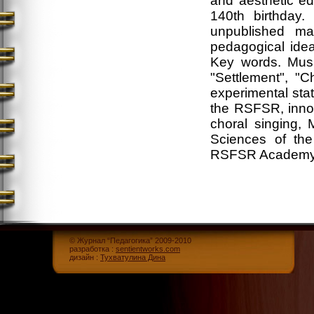
and aesthetic ed
140th birthday.
unpublished mat
pedagogical idea
Key words. Musi
"Settlement", "Ch
experimental stat
the RSFSR, innova
choral singing,
Sciences of the
RSFSR Academy 
© Журнал “Педагогика” 2009-2010
разработка :
sentientworks.com
дизайн :
Тухватулина Дина