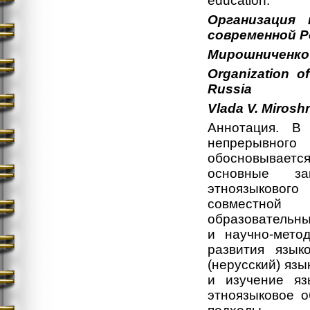
education.
Организация 
современной Р
Мирошниченко
Organization o
Russia
Vlada
V.
Mirosh
Аннотация. В 
непрерывного
обосновываетс
основные за
этноязыковог
совместной 
образовательны
и научно-мето
развития язык
(нерусский) язы
и изучение яз
этноязыковое о