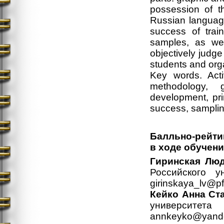
possession of t
Russian language
success of trai
samples, as wel
objectively judge
students and orga
Key words. Act
methodology, 
development, pri
success, samplin
Балльно-рейти
в ходе обучени
Гиринская Лю
Российского у
girinskaya_lv@pf
Кейко Анна Ст
университе
annkeyko@yande