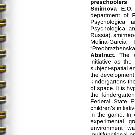
preschoolers
Smirnova E.O.
department of 
Psychological a
Psychological a
Russia), smirneo
Molina-Garcia
“Preobrazhenska
Abstract.
The a
initiative as th
subject-spatial e
the development of
kindergartens ther
of space. It is h
the kindergarte
Federal State E
children’s initiati
in the game. In 
experimental gr
environment wa
multifunctional o