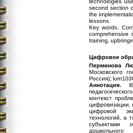
technologies use
second section of
the implementatio
lessons.
Key words. Cont
comprehensive s
training, upbring
Цифровое обра
Перминова Лю
Московского го
Россия); lum10
Аннотация.
В с
педагогическо
контекст пробл
цифровизации, 
цифровой эк
технологий, а 
субъектами о
дошкольного