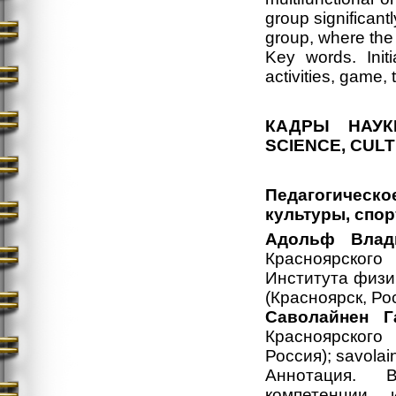
group significant
group, where the
Key words. Initi
activities, game, 
КАДРЫ
НАУК
SCIENCE, CUL
Педагогическо
культуры, спор
Адольф Влад
Красноярского
Института физич
(Красноярск, Рос
Саволайнен Г
Красноярского 
Россия); savola
Аннотация. 
компетенции 