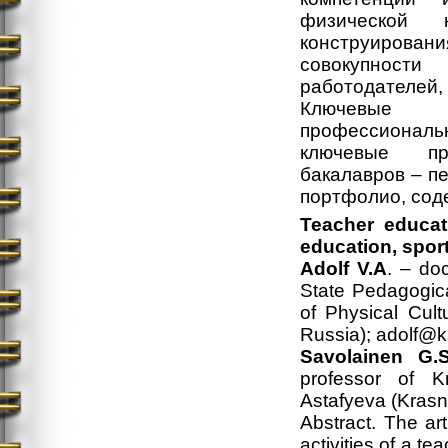
физической 
конструировани
совокупности
работодателей, 
Ключевые с
профессиональн
ключевые пр
бакалавров – пе
портфолио, сод
Teacher educat
education, spor
Adolf V.A
. – do
State Pedagogical
of Physical Cult
Russia); adolf@k
Savolainen G.S
professor of K
Astafyeva (Krasn
Abstract. The ar
activities of a t