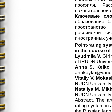
профиля. Рас
накопительной 
Ключевые сло
образование, б
пространство
российской си
иностранных уча
Point-rating sy
in the course o
Lyudmila V.
Gir
of tRUDN Univers
Anna S.
Keiko
annkeyko@yande
Vitaliy V.
Mokas
RUDN University 
Nataliya M.
Mikh
RUDN University
Abstract. The ar
rating system in 
the Russian lang