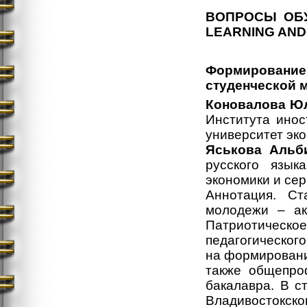
ВОПРОСЫ
ОБ
LEARNING AND
Формировани
студенческой 
Коновалова Ю
Института инос
университет эко
Яськова Альб
русского языка
экономики и сер
Аннотация. Ст
молодежи – ак
Патриотическое
педагогическог
на формировани
также общепро
бакалавра. В с
Владивостокск