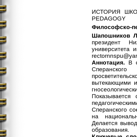
ИСТОРИЯ ШКО
PEDAGOGY
Философско-пе
Шапошников Л
президент Ниж
университета 
rectornnspu@yan
Аннотация.
В с
Сперанског
просветитель
вытекающими из
гносеологическ
Показывается 
педагогическ
Сперанского со
на националь
Делается вывод
образования.
Ключевые сло