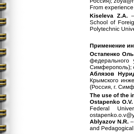
Россия); zoya@r
From experience 
Kiseleva Z.A.
– 
School of Forei
Polytechnic Unive
Применение ин
Остапенко Оль
федерального у
Симферополь); 
Аблязов Нури
Крымского инже
(Россия, г. Сим
The use of the 
Ostapenko O.V.
Federal Univer
ostapenko.o.v@
Ablyazov N.R.
– 
and Pedagogical 