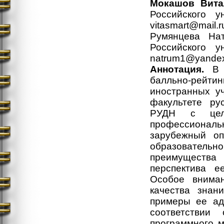
Мокашов Вита
Российского у
vitasmart@mail.r
Румянцева На
Российского у
natrum1@yandex
Аннотация.
В с
балльно-рейти
иностранных у
факультете ру
РУДН с цел
профессионал
зарубежный о
образовательн
преимущества
перспектива е
Особое внима
качества знан
примеры ее ад
соответствии
программного 