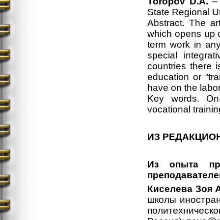
Toropov D.A.
– 
State Regional U
Abstract. The ar
which opens up ca
term work in any
special integra
countries there 
education or “tr
have on the labo
Key words. On-t
vocational traini
ИЗ РЕДАКЦИО
Из опыта пр
преподавателе
Киселева Зоя 
школы иностран
политехническо