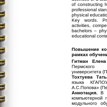
of constructing 
professional stan
physical educati
Key words. Pro
activities, comp
bachelors – phys
educational conte
Повышение ко
рамках обучен
Гитман Елена
Пермского го
университета (П
Тохтуева Тат
языка КГАПО
А.С.Попова» (Пе
Аннотация.
В с
компьютерной г
модульного об