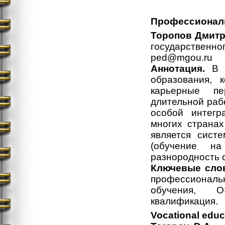
Профессиональ
Торопов Дмитр
государственно
ped@mgou.ru
Аннотация.
В с
образования, 
карьерные пе
длительной раб
особой интегр
многих странах
является систе
(обучение н
разнородность 
Ключевые сло
профессионал
обучения, О
квалификация.
Vocational educ