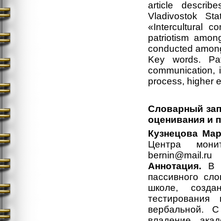
article descri
Vladivostok Sta
«Intercultural c
patriotism amon
conducted among 
Key words. Patri
communication, i
process, higher 
Словарный зап
оценивания и 
Кузнецова Ма
Центра мони
bernin@mail.ru
Аннотация.
В с
пассивного сл
школе, созда
тестирования
вербальной. 
владение ака