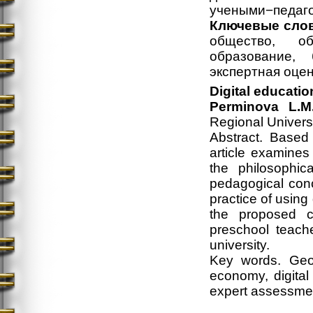
учеными−педаго
Ключевые слов
общество, о
образование, 
экспертная оцен
Digital educatio
Perminova L.M
Regional Univer
Abstract. Based 
article examines
the philosophic
pedagogical conc
practice of using
the proposed c
preschool teache
university.
Key words. Geopo
economy, digital 
expert assessment,