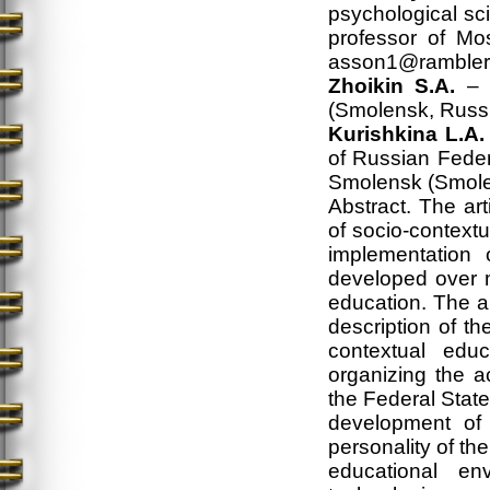
psychological s
professor of Mo
asson1@rambler
Zhoikin S.A.
– d
(Smolensk, Russ
Kurishkina L.A.
of Russian Fede
Smolensk (Smole
Abstract. The ar
of socio-contextu
implementation 
developed over m
education. The ar
description of th
contextual edu
organizing the a
the Federal Stat
development of 
personality of th
educational en