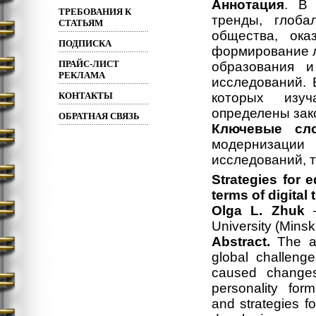
Аннотация
. В 
ТРЕБОВАНИЯ К
тренды, глоб
СТАТЬЯМ
общества, ок
ПОДПИСКА
формирование л
ПРАЙС-ЛИСТ
образования и
РЕКЛАМА
исследований. 
КОНТАКТЫ
которых изуч
определены зак
ОБРАТНАЯ СВЯЗЬ
Ключевые сл
модернизации 
исследований, 
Strategies for 
terms of digital
Olga L. Zhuk
–
University (Mins
Abstract.
The ar
global challenge
caused changes
personality fo
and strategies f