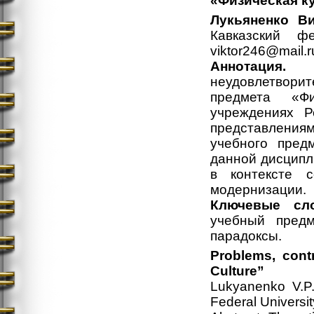
«Физическая к
Лукьяненко В
Кавказский фе
viktor246@mail.r
Аннотация.
В 
неудовлетворит
предмета «Фи
учреждениях Р
представлени
учебного пред
данной дисципл
в контексте 
модернизации.
Ключевые сл
учебный предм
парадоксы.
Problems, cont
Culture”
Lukyanenko V.P.
Federal Universit