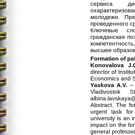
сервиса дис
охарактеризо
молодежи. Пре
проведенного ср
Ключевые сло
гражданская по
компетентность
высшее образов
Formation of pa
Konovalova J.
director of Insti
Economics and S
Yaskova A.V.
– 
Vladivostok 
albina.lavskaya
Abstract. The fo
urgent task for
university is an 
impact on the for
general professi