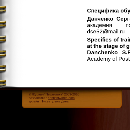
Специфика обу
Данченко Серг
академия по
dse52@mail.ru
Specifics of tra
at the stage of g
Danchenko S
.
Academy of Post
© Журнал “Педагогика” 2009-2010
разработка :
sentientworks.com
дизайн :
Тухватулина Дина