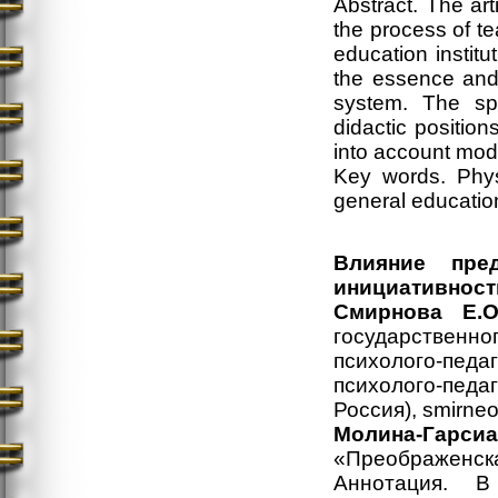
Abstract. The art
the process of te
education institu
the essence and 
system. The spe
didactic positio
into account mod
Key words. Phys
general educatio
Влияние пре
инициативност
Смирнова Е.О
государственно
психолого-пед
психолого-пед
Россия), smirneo
Молина-Гарси
«Преображенская
Аннотация. В