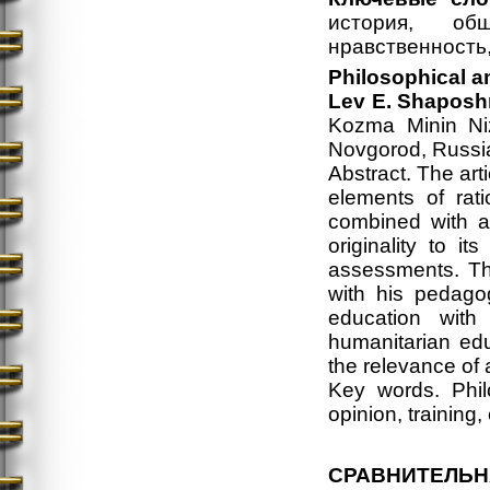
история, об
нравственность,
Philosophical a
Lev
Е
. Shaposh
Kozma Minin Niz
Novgorod, Russi
Abstract. The arti
elements of rati
combined with at
originality to i
assessments. The
with his pedago
education with
humanitarian ed
the relevance of 
Key words. Philo
opinion, training,
СРАВНИТЕЛЬН