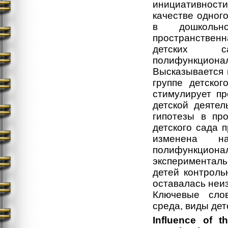
инициативност
качестве одног
в дошкольно
пространствен
детских са
полифункцио
Высказывается 
группе детско
стимулирует пр
детской деятел
гипотезы в пр
детского сада 
изменена н
полифункцио
эксперименталь
детей контроль
оставалась неи
Ключевые слов
среда, виды дет
Influence of t