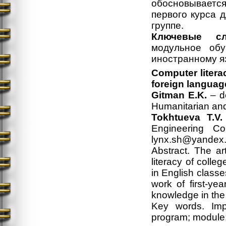
обосновываетс
первого курса 
группе.
Ключевые с
модульное обу
иностранному я
Computer litera
foreign languag
Gitman E.K.
– do
Humanitarian
and
Tokhtueva T.V.
Engineering Co
lynx.sh@yandex.
Abstract. The ar
literacy of colle
in English class
work of first-ye
knowledge in the
Key words. Impr
program; module; 