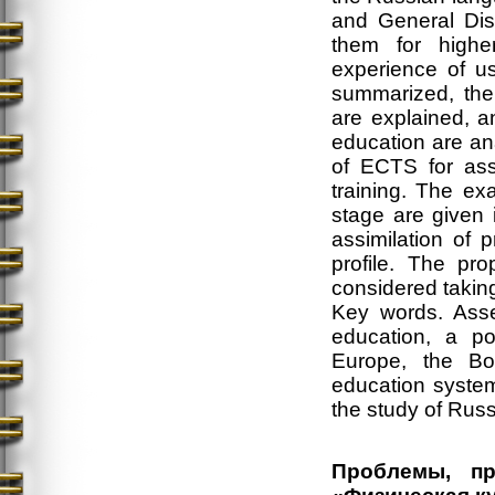
and General Dis
them for highe
experience of u
summarized, the
are explained, a
education are ana
of ECTS for ass
training. The ex
stage are given 
assimilation of 
profile. The p
considered taking
Key words. Asse
education, a po
Europe, the Bol
education system
the study of Russ
Проблемы, пр