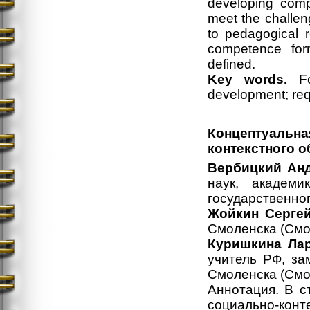
developing comp
meet the challeng
to pedagogical 
competence form
defined.
Key words.
F
development; req
Концептуаль
контекстного 
Вербицкий Ан
наук, академи
государственног
Жойкин Серге
Cмоленска (Смол
Куришкина Ла
учитель РФ, з
Смоленска (Смо
Аннотация. В с
социально-конт