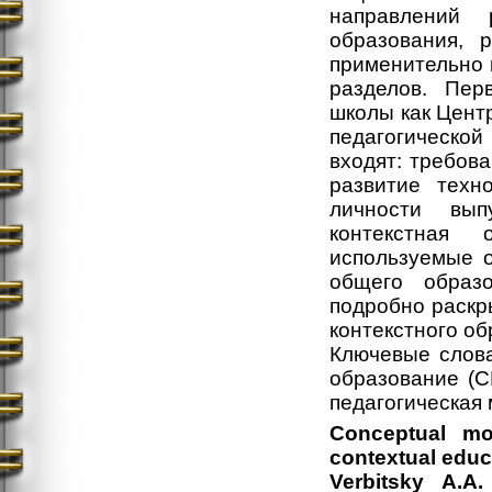
направлений 
образования, 
применительно 
разделов. Пер
школы как Центр
педагогическо
входят: требов
развитие техн
личности вып
контекстная 
используемые о
общего образ
подробно раскр
контекстного об
Ключевые слова
образование (С
педагогическая 
Conceptual mo
contextual educ
Verbitsky A.A.