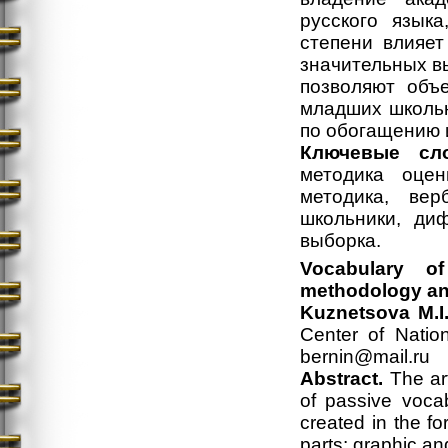
русского языка
степени влияет
значительных вы
позволяют объ
младших школь
по обогащению 
Ключевые сло
методика оцен
методика, вер
школьники, ди
выборка.
Vocabulary o
methodology and
Kuznetsova M.I
Center
of Natio
bernin@mail.ru
Abstract.
The ar
of passive vocab
created in the f
parts: graphic an