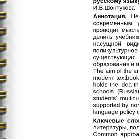
русскому язык
И.В.Шонтукова
Аннотация.
Цел
современным у
проводит мысль
делить учебник
насущной вид
поликультурн
существующая
образования и я
The aim of the ar
modern textbook
holds the idea th
schools (Russia
students’ multi
supported by nor
language policy 
Ключевые сло
литературы, по
Common approach