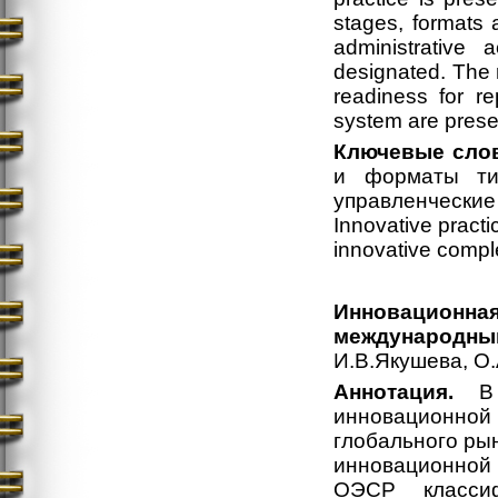
stages, formats 
administrative 
designated. The r
readiness for re
system are prese
Ключевые слов
и форматы тир
управленческие
Innovative practic
innovative comple
Инновационная
международны
И.В.Якушева, О
Аннотация.
В с
инновационно
глобального ры
инновационной
ОЭСР классиф