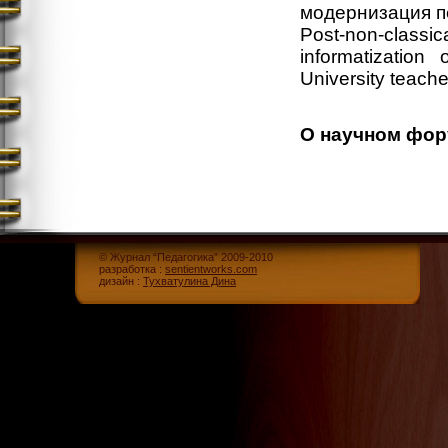
модернизация п
Post-non-classi
informatization 
University teache
О научном фор
© Журнал “Педагогика” 2009-2010
разработка :
sentientworks.com
дизайн :
Тухватулина Дина