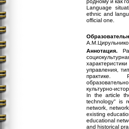
родному и как г
Language situati
ethnic and langu
official one.
Образовательн
А.М.Цирульнико
Аннотация.
Рас
социокультур
характеристи
управления, ти
практике. Р
образовательн
культурно-истор
In the article t
technology” is 
network, network
existing educati
educational netwo
and historical pr