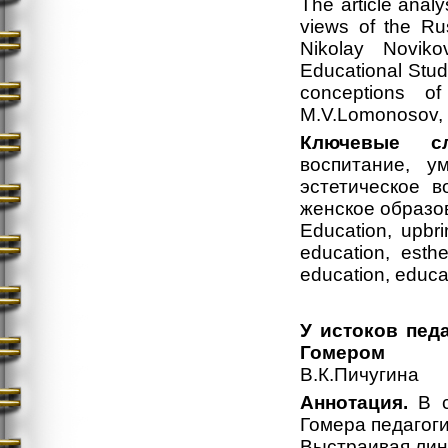
The article anal
views of the Rus
Nikolay Noviko
Educational Stud
conceptions o
M.V.Lomonosov, N
Ключевые сл
воспитание, у
эстетическое в
женское образов
Education, upbri
education, esthe
education, educa
У истоков пед
Гомером
В.К.Пичугина
Аннотация.
В с
Гомера педагог
Выстраивая лини