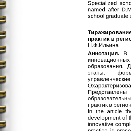
Specialized scho
named after D.M
school graduate’s
Тиражирование
практик в рег
Н.Ф.Ильина
Аннотация.
В с
инновационны
образования. Д
этапы, форм
управленческие
Охарактериз
Представлен
образовательн
практик в регио
In the article t
development of t
innovative compl
practice is pres