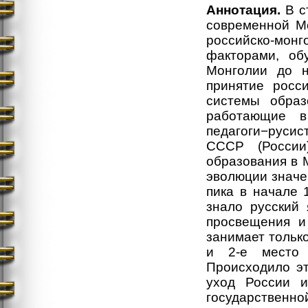
Аннотация.
В с
современной Мо
российско-мон
факторами, об
Монголии до н
принятие росс
системы образ
работающие в
педагоги−русис
СССР (России
образования в 
эволюции значен
пика в начале 
знало русский
просвещения и
занимает только
и 2-е место 
Происходило эт
уход России и
государственн