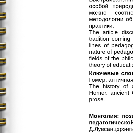
особой природ
можно соотн
методологии об
практики.
The article dis
tradition coming
lines of pedagog
nature of pedagog
fields of the ph
theory of educati
Ключевые слов
Гомер, античная
The history of
Homer, ancient
prose.
Монголия: поз
педагогическо
Д.Лувсанцэрэнг