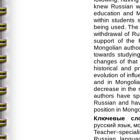
knew Russian wh
education and M
within students
being used. The f
withdrawal of Ru
support of the 
Mongolian author
towards studying 
changes of that 
historical and p
evolution of infl
and in Mongolia
decrease in the 
authors have sp
Russian and hav
position in Mongo
Ключевые сло
русский язык, м
Teacher−speciali
Russian langua