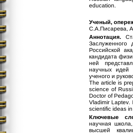
education.
Ученый, опер
С.А.Писарева, 
Аннотация.
Ста
Заслуженного 
Российской ака
кандидата физи
ней представ
научных идей в
ученого и руков
The article is pr
science of Russ
Doctor of Pedago
Vladimir Laptev. 
scientific ideas i
Ключевые сло
научная школа,
высшей квалиф