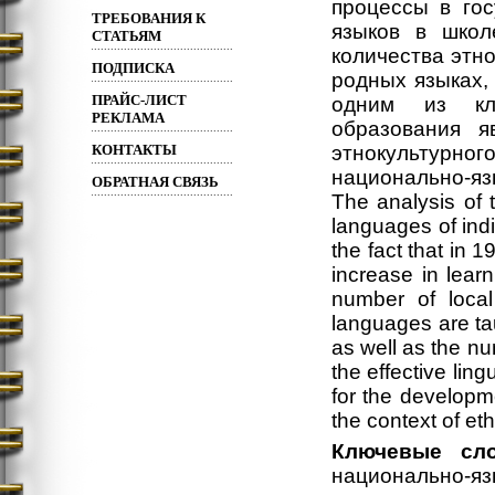
процессы в го
ТРЕБОВАНИЯ К
языков в школ
СТАТЬЯМ
количества этно
ПОДПИСКА
родных языках,
ПРАЙС-ЛИСТ
одним из кл
РЕКЛАМА
образования я
КОНТАКТЫ
этнокультурн
национально-яз
ОБРАТНАЯ СВЯЗЬ
The analysis of 
languages of indi
the fact that in 
increase in lear
number of local
languages are ta
as well as the n
the effective ling
for the developme
the context of et
Ключевые сло
национально-яз