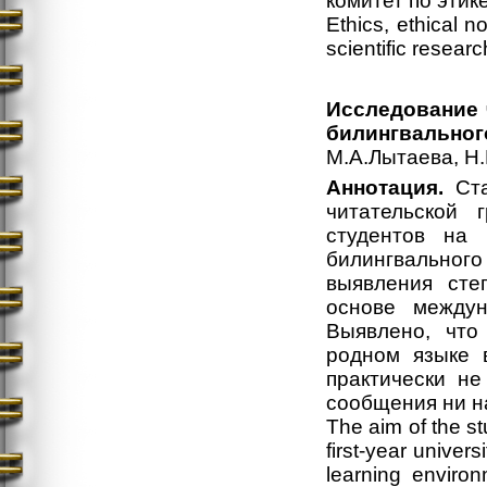
комитет по этик
Ethics, ethical 
scientific resear
Исследование 
билингвальног
М.А.Лытаева, Н
Аннотация.
Ста
читательской 
студентов на
билингвально
выявления сте
основе междун
Выявлено, что
родном языке 
практически н
сообщения ни н
The aim of the st
first-year univer
learning enviro