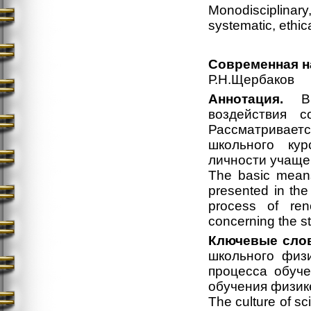
Monodisciplinary,
systematic, ethic
Современная н
Р.Н.Щербаков
Аннотация.
В с
воздействия 
Рассматривает
школьного ку
личности учаще
The basic means
presented in the 
process of ren
concerning the st
Ключевые слов
школьного физи
процесса обуче
обучения физик
The culture of s