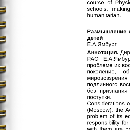
course of Physi
schools, makin
humanitarian.
Размышление о
детей
Е.А.Ямбург
Аннотация.
Дир
РАО Е.А.Ямбур
проблеме их во
поколение, о
мировоззрения
подлинного вос
без признания
поступки.
Considerations o
(Moscow), the A
problem of its e
responsibility f
with them are p