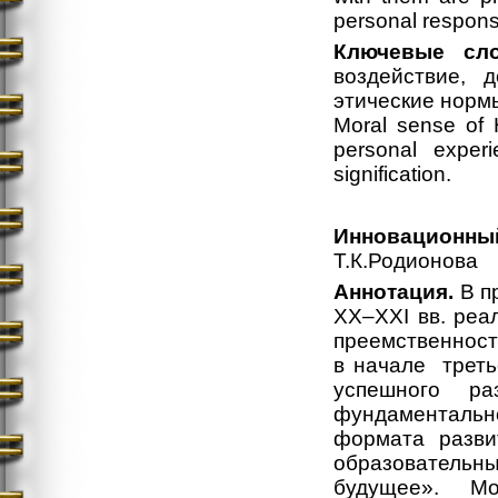
personal responsi
Ключевые сло
воздействие, д
этические норм
Moral sense of Hi
personal experi
signification.
Инновационный
Т.К.Родионова
Аннотация.
В п
ХХ–ХХI вв. реа
преемственност
в начале треть
успешного ра
фундаментальн
формата разви
образовательн
будущее». М