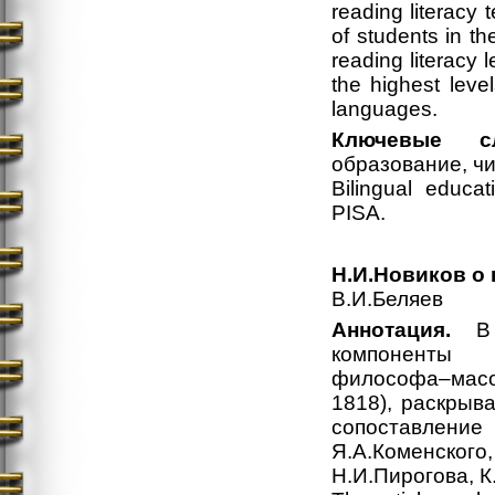
reading literacy 
of students in th
reading literacy 
the highest level
languages.
Ключевые сл
образование, чи
Bilingual educat
PISA.
Н.И.Новиков о
В.И.Беляев
Аннотация.
В с
компоненты п
философа–масон
1818), раскрыва
сопоставлени
Я.А.Коменско
Н.И.Пирогова, К