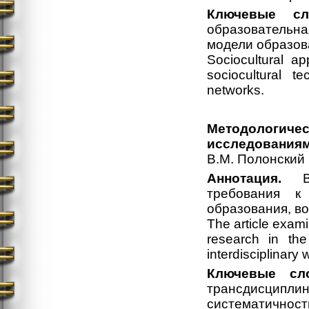
Ключевые сл
образовательная
модели образов
Sociocultural a
sociocultural t
networks.
Методологич
исследованиям
В.М. Полонский
Аннотация.
В с
требования к
образования, в
The article exami
research in the
interdisciplinary 
Ключевые сло
трансдисцип
систематичность