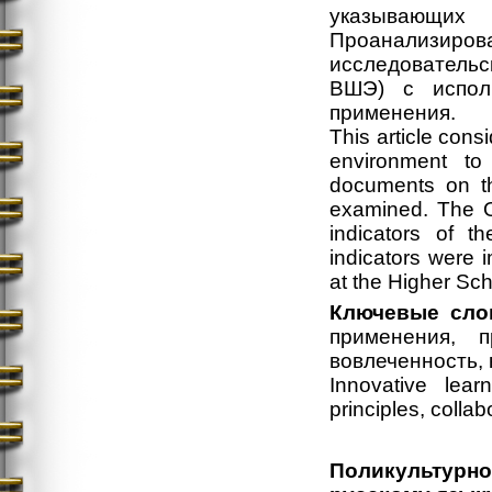
указывающих 
Проанализи
исследовательс
ВШЭ) с испол
применения.
This article cons
environment t
documents on th
examined. The OE
indicators of t
indicators were 
at the Higher Sc
Ключевые сло
применения, п
вовлеченность,
Innovative lear
principles, colla
Поликультурно