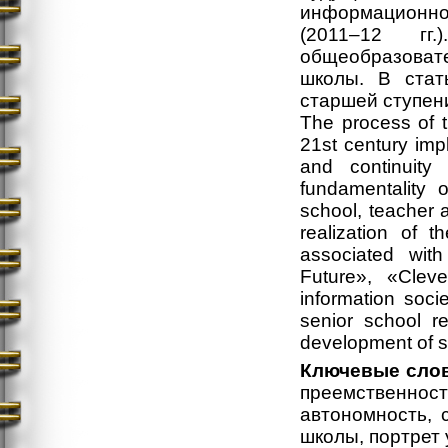
информационн
(2011–12 гг
общеобразоват
школы. В стат
старшей ступен
The process of t
21st century impl
and continuity
fundamentality 
school, teacher 
realization of 
associated with
Future», «Clev
information soc
senior school re
development of se
Ключевые слов
преемственн
автономность, 
школы, портрет 