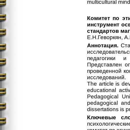
multicultural min
Комитет по эт
инструмент ос
стандартов ма
Е.Н.Геворкян, А
Аннотация.
Ста
исследователь
педагогики и
Представлен оп
проведенной ко
исследований.
The article is de
educational acti
Pedagogical Uni
pedagogical and
dissertations is 
Ключевые сло
психологическ