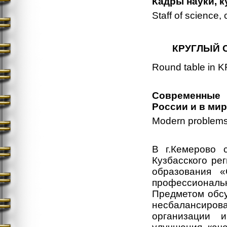
Кадры науки, к
Staff of science, 
КРУГЛЫЙ 
Round table in 
Современные 
России и в ми
Modern problems 
В г.Кемерово 
Кузбасского ре
образования 
профессионал
Предметом обсу
несбалансиро
организации 