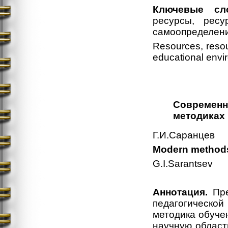
Ключевые сло
ресурсы, ресу
самоопределени
Resources, resou
educational envi
Современн
методиках
Г.И.Саранцев
Modern methods 
G.I.Sarantsev
Аннотация.
Пре
педагогическо
методика обуче
научную област