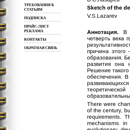
ТРЕБОВАНИЯ К
Sketch of the d
СТАТЬЯМ
V.S.Lazarev
ПОДПИСКА
ПРАЙС-ЛИСТ
РЕКЛАМА
Аннотация.
В р
четверть века 
КОНТАКТЫ
результативнос
ОБРАТНАЯ СВЯЗЬ
причина этого 
образования. Б
развития она 
Решение такого
обеспечения. В
развивающихся
теоретическ
образовательны
There were chang
of the century, bu
requirements. T
mechanisms in 
evolutionary de