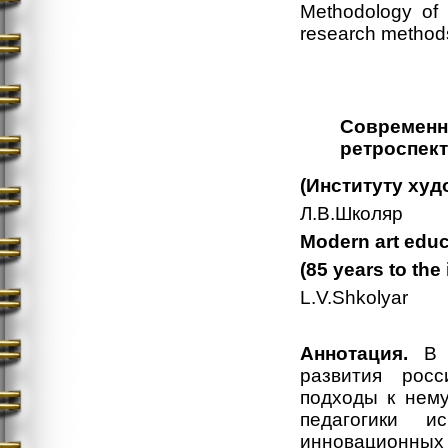
Methodology of 
research methods,
Современн
ретроспек
(Институту худ
Л.В.Школяр
Modern art educa
(85 years to the 
L.V.Shkolyar
Аннотация.
В и
развития росс
подходы к нем
педагогики и
инновационных 