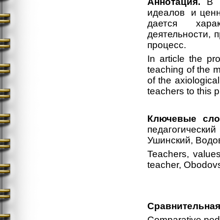
Аннотация.
В с
идеалов и ценн
дается хара
деятельности, 
процесс.
In article the p
teaching of the m
of the axiological
teachers to this p
Ключевые сло
педагогический 
Ушинский, Водо
Teachers, values
teacher, Obodovs
Сравнительная
Comparative pe