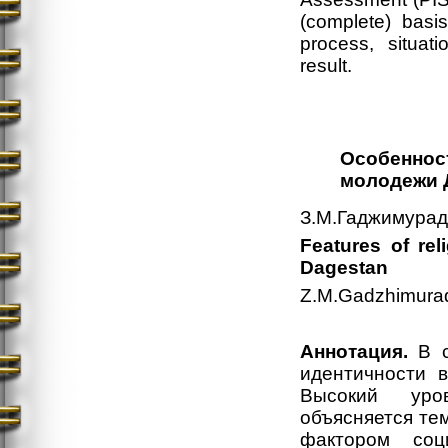
(complete) basi
process, situat
result.
Особеннос
молодежи 
З.М.Гаджимурад
Features of rel
Dagestan
Z.M.Gadzhimura
Аннотация.
В с
идентичности 
Высокий уро
объясняется те
фактором соц