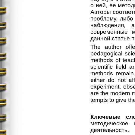
о ней, ее мето
Авторы соответ
проблему, либо
наблюдения, а
современные м
данной статье п
The author off
pedagogical sci
methods of teach
scientific field 
methods remain a
either do not af
experiment, obse
are the modern m
tempts to give th
Ключевые сло
методическое 
деятельность.