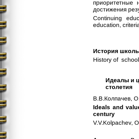
приоритетные 
достижения рез
Continuing educa
education, criteri
История школы
History of scho
Идеалы и ц
столетия
В.В.Колпачев, 
Ideals and valu
century
V.V.Kolpachev, 