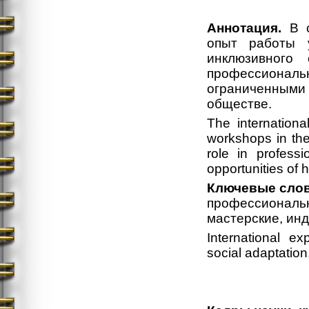
Аннотация.
В с
опыт работы 
инклюзивного
профессиона
ограниченными
обществе.
The internation
workshops in the
role in profess
opportunities of 
Ключевые слов
профессиональн
мастерские, ин
International ex
social adaptation