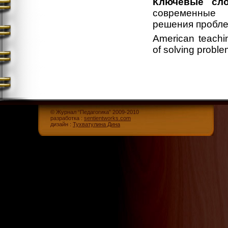
Ключевые сло
современные 
решения пробле
American teachin
of solving problem
© Журнал “Педагогика” 2009-2010
разработка :
sentientworks.com
дизайн :
Тухватулина Дина