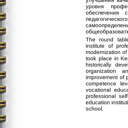
улучшения кач
уровня профе
обеспечения с
педагогичес
самоопределени
общеобразоват
The round tabl
institute of pr
modernization of
took place in K
historically de
organization 
improvement of p
competence leve
vocational educ
professional sel
education institu
school.