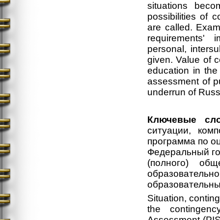
situations bec
possibilities of
are called. Exam
requirements' 
personal, intersu
given. Value of c
education in the
assessment of pu
underrun of Russi
Ключевые сло
ситуации, ком
программа по о
Федеральный го
(полного) об
образовател
образовательны
Situation, contin
the contingenc
Assessment (PISA