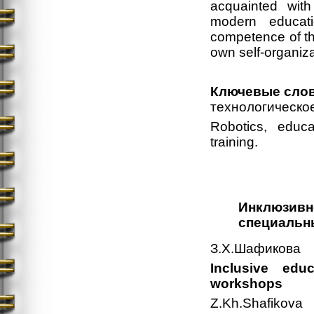
acquainted with
modern educati
competence of the
own self-organiza
Ключевые слов
технологическо
Robotics, educa
training.
Инклюзивн
специальн
З.Х.Шафикова
Inclusive edu
workshops
Z.Kh.Shafikova