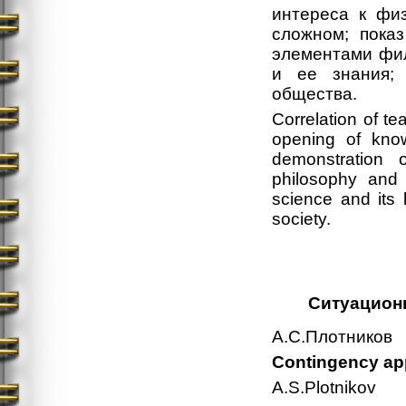
интереса к физ
сложном; показ
элементами фил
и ее знания; 
общества.
Correlation of t
opening of know
demonstration 
philosophy and 
science and its 
society.
Ситуацион
А.С.Плотников
Contingency ap
A.S.Plotnikov