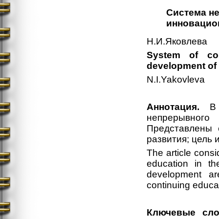
Система н
инновацио
Н.И.Яковлева
System of con
development of 
N.I.Yakovleva
Аннотация.
В с
непрерывного
Представлены 
развития; цель 
The article consi
education in the
development ar
continuing educat
Ключевые сло