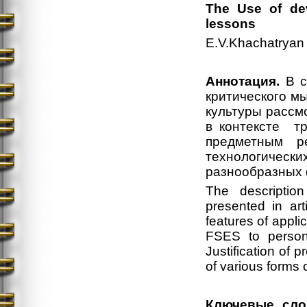
The Use of dev
lessons
E.V.Khachatryan
Аннотация.
В с
критического м
культуры рассм
в контексте т
предметным ре
технологиче
разнообразных 
The description
presented in art
features of appli
FSES to persona
Justification of 
of various forms of
Ключевые сло