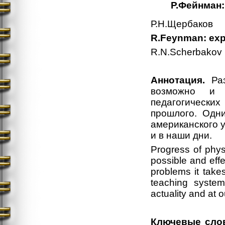
Р.Фейнман:
Р.Н.Щербаков
R.Feynman: expl
R.N.Scherbakov
Аннотация.
Раз
возможно и 
педагогических
прошлого. Одн
американского 
и в наши дни.
Progress of physi
possible and effe
problems it takes
teaching system
actuality and at 
Ключевые сло