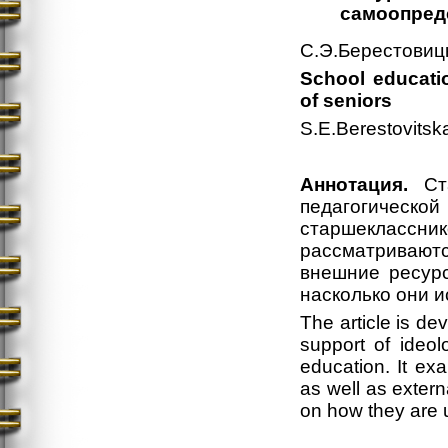
самоопред
С.Э.Берестовиц
School educatio
of seniors
S.E.Berestovitsk
Аннотация.
Ста
педагогическо
старшеклассни
рассматриваютс
внешние ресурс
насколько они 
The article is de
support of ideol
education. It ex
as well as exter
on how they are u