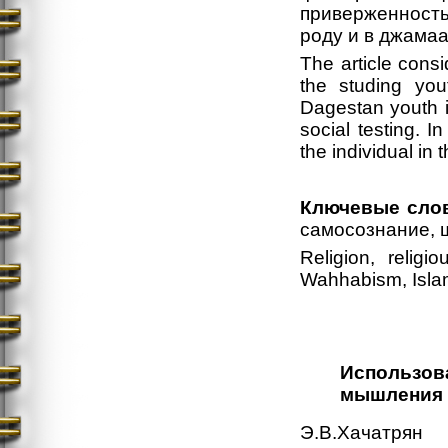
приверженность
роду и в джамаа
The article consid
the studing you
Dagestan youth is
social testing. 
the individual in
Ключевые слов
самосознание, 
Religion, religi
Wahhabism, Isla
Использова
мышления 
Э.В.Хачатрян