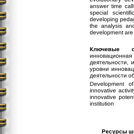
answer time cal
special scienti
developing pedago
the analysis and
development are p
Ключевые с
инновационн
деятельности, 
уровни инновац
деятельности о
Development of 
innovative activi
innovative potent
institution
Ресурсы ш