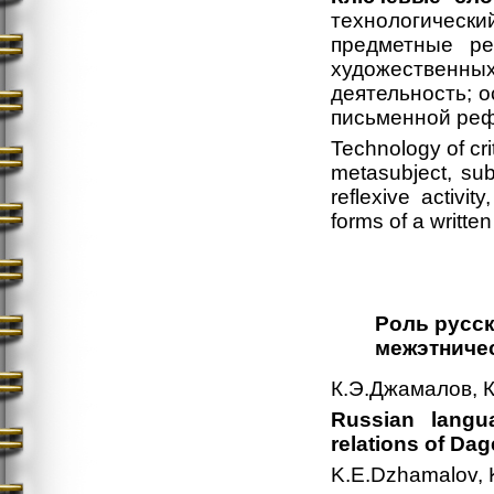
технологическ
предметные ре
художественных
деятельность; о
письменной реф
Technology of cri
metasubject, subje
reflexive activity
forms of a written
Роль русс
межэтниче
К.Э.Джамалов, 
Russian langua
relations of Da
K.E.Dzhamalov, 