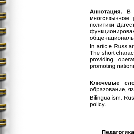
Аннотация.
В с
многоязычном 
политики Дагес
функционирован
общенациональн
In article Russia
The short charac
providing opera
promoting nationa
Ключевые сло
образование, яз
Bilingualism, Ru
policy.
Педагогика