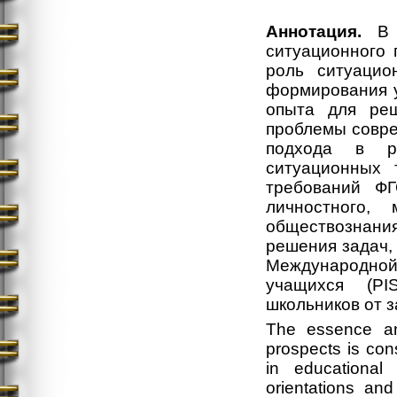
Аннотация.
В с
ситуационного 
роль ситуацио
формирования у
опыта для реш
проблемы совре
подхода в р
ситуационных 
требований ФГ
личностного,
обществознани
решения задач,
Международной 
учащихся (PI
школьников от 
The essence and
prospects is con
in educational 
orientations and