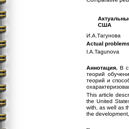
Актуальны
США
И.А.Тагунова
Actual problems
I.A.Tagunova
Аннотация.
В с
теорий обучен
теорий и спосо
охарактеризова
This article des
the United State
with, as well as t
the development,