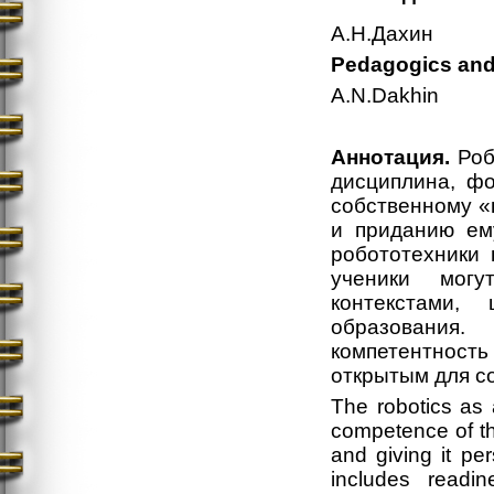
А.Н.Дахин
Pedagogics and
A.N.Dakhin
Аннотация.
Роб
дисциплина, фо
собственному «
и приданию ем
робототехники 
ученики могу
контекстами,
образования
компетентность 
открытым для с
The robotics as 
competence of th
and giving it pe
includes readi