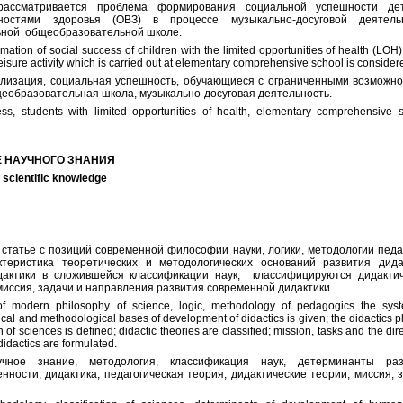
рассматривается проблема формирования социальной успешности де
ностями здоровья (ОВЗ) в процессе музыкально-досуговой деятельн
ьной общеобразовательной школе.
ormation of social success of children with the limited opportunities of health (LOH)
eisure activity which is carried out at elementary comprehensive school is consider
лизация, социальная успешность, обучающиеся с ограниченными возможн
еобразовательная школа, музыкально-досуговая деятельность.
cess, students with limited opportunities of health, elementary comprehensive s
Е
НАУЧНОГО
ЗНАНИЯ
 scientific knowledge
 статье с позиций современной философии науки, логики, методологии педа
теристика теоретических и методологических оснований развития дида
дактики в сложившейся классификации наук; классифицируются дидакти
иссия, задачи и направления развития современной дидактики.
s of modern philosophy of science, logic, methodology of pedagogics the syst
etical and methodological bases of development of didactics is given; the didactics p
 of sciences is defined; didactic theories are classified; mission, tasks and the dir
idactics are formulated.
чное знание, методология, классификация наук, детерминанты раз
енности, дидактика, педагогическая теория, дидактические теории, миссия, 