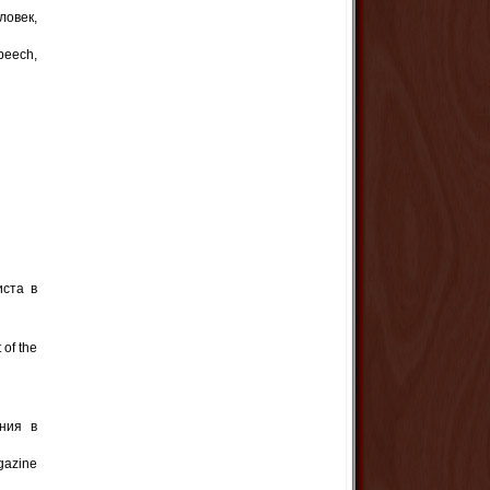
ловек,
speech,
иста в
 of the
ания в
gazine