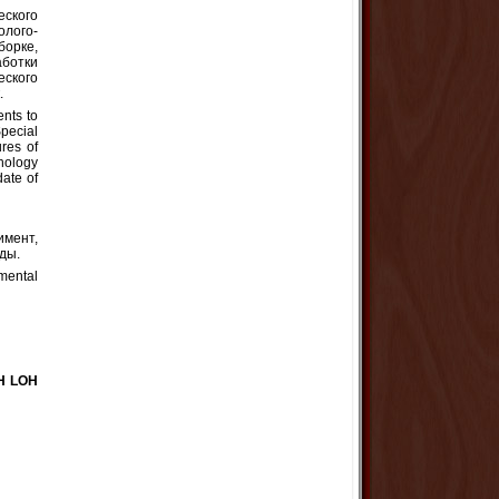
еского
лого-
орке,
аботки
еского
.
ents to
Special
res of
chology
date of
имент,
ды.
mental
H LOH