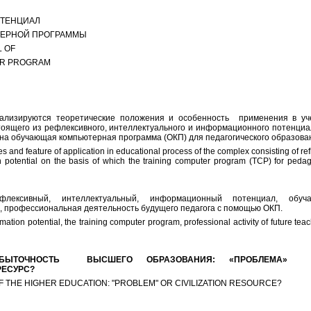
ТЕНЦИАЛ
ЕРНОЙ ПРОГРАММЫ
L OF
ER PROGRAM
ализируются теоретические положения и особенность применения в уч
тоящего из рефлексивного, интеллектуального и информационного потенциа
на обучающая компьютерная программа (ОКП) для педагогического образова
s and feature of application in educational process of the complex consisting of ref
on potential on the basis of which the training computer program (TCP) for peda
ефлексивный, интеллектуальный, информационный потенциал, обуч
, профессиональная деятельность будущего педагога с помощью ОКП.
ormation potential, the training computer program, professional activity of future tea
БЫТОЧНОСТЬ ВЫСШЕГО ОБРАЗОВАНИЯ: «ПРОБЛЕМА»
ЕСУРС?
 THE HIGHER EDUCATION: "PROBLEM" OR CIVILIZATION RESOURCE?