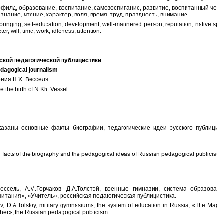
рфилд, образование, воспитание, самовоспитание, развитие, воспитанный че
знание, чтение, характер, воля, время, труд, праздность, внимание.
pbringing, self-education, development, well-mannered person, reputation, native 
r, will, time, work, idleness, attention.
ской
педагогической
публицистики
edagogical journalism
ения Н.Х .Весселя
e the birth of N.Kh. Vessel
оказаны основные факты биографии, педагогические идеи русского публиц
n facts of the biography and the pedagogical ideas of Russian pedagogical publicist
Вессель, А.М.Горчаков, Д.А.Толстой, военные гимназии, система образов
питания», «Учитель», российская педагогическая публицистика.
v, D.A.Tolstoy, military gymnasiums, the system of education in Russia, «The Ma
her», the Russian pedagogical publicism.