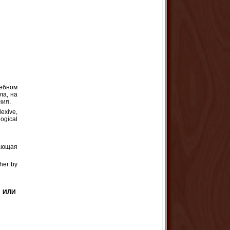
ебном
ла, на
ния.
lexive,
gogical
ающая
cher by
 ИЛИ