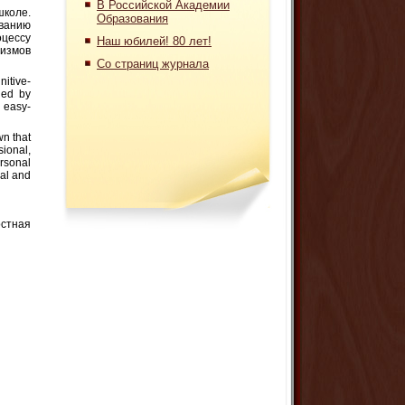
В Российской Академии
школе.
Образования
ванию
оцессу
Наш юбилей! 80 лет!
измов
Со страниц журнала
nitive-
ined by
 easy-
wn that
sional,
rsonal
nal and
остная