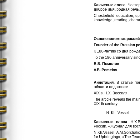
Ключевые слова
. Честе
доброе имя, родная речь, 
Chesterfield, education, u
knowledge, reading, characte
Основоположник
россий
Founder of the Russian p
К 180-летию со дня рожд
To the 180 anniversary sinc
В
.
Б
.
Помелов
V.B. Pomelov
Аннотация
. В статье п
области педагогики
XIX в. Н.Х. Весселя.
The article reveals the mai
XIX-th century
N. Kh. Vessel.
Ключевые слова
. Н.Х.
России, «Журнал для вос
N.Kh.Vessel, A.M.Gorchako
for Upbringing», «The Teac