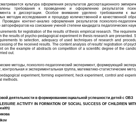
сматривается культура оформления результатов диссертационного эмпирич
авлены требования к проведению и оформлению результатов психо
римента в диссертации. Особое внимание уделено требованиям к выб
мых методик исследования и процедур количественной и качественной обр
. Проведен контент-анализ оформления результатов психолого-педагогич
 авторефератов на соискание ученой степени кандидата педагогических наук
quirements for registration of the results of thesis empirical research. The requirem
n the results of psycho-pedagogical experiment in thesis research are presented. 
requirements to selection, adequacy of used techniques of research and procedu
cessing of the received results. The content analysis of results' registration of psy
 on the example of abstracts on competition of a scientific degree of the candi
ried out.
еские методы, психолого-педагогический эксперимент, формирующий экспер
, контрольная и экспериментальная группа, математико-статистические мето
pedagogical experiment, forming experiment, heck experiment, control and experi
al methods.
вой деятельности в формированиисоциальной успешности детей с ОВЗ
LEISURE ACTIVITY IN FORMATION OF SOCIAL SUCCESS OF CHILDREN WIT
ealth)
икова
ikov