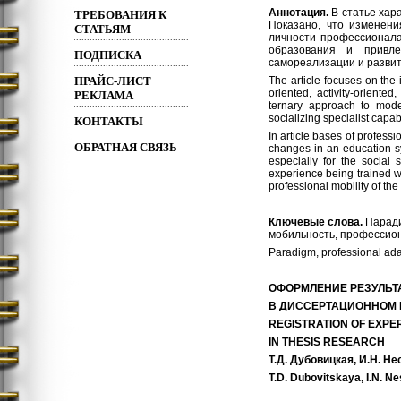
Аннотация.
В статье ха
ТРЕБОВАНИЯ К
Показано, что изменен
СТАТЬЯМ
личности профессионал
образования и привле
ПОДПИСКА
самореализации и развит
ПРАЙС-ЛИСТ
The article focuses on the 
oriented, activity-oriente
РЕКЛАМА
ternary approach to mode
socializing specialist capa
КОНТАКТЫ
In article bases of professi
ОБРАТНАЯ СВЯЗЬ
changes in an education sy
especially for the social
experience being trained w
professional mobility of the
Ключевые слова.
Паради
мобильность, профессио
Paradigm, professional adap
ОФОРМЛЕНИЕ РЕЗУЛЬТ
В ДИССЕРТАЦИОННОМ
REGISTRATION OF EXPE
IN THESIS RESEARCH
Т.Д. Дубовицкая, И.Н. Н
T.D. Dubovitskaya, I.N. N