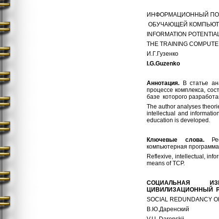
ИНФОРМАЦИОННЫЙ ПО
ОБУЧАЮЩЕЙ КОМПЬЮТ
INFORMATION POTENTIA
THE TRAINING COMPUT
И.Г.Гузенко
I
.
G
.
Guzenko
Аннотация.
В статье ан
процессе комплекса, сос
базе которого разработа
The author analyses theorie
intellectual and informati
education is developed.
Ключевые слова.
Р
компьютерная программа
Reflexive, intellectual, inf
means of TCP.
СОЦИАЛЬНАЯ ИЗ
ЦИВИЛИЗАЦИОННЫЙ Р
SOCIAL REDUNDANCY OF
В.Ю.Даренский