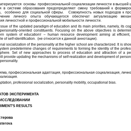
рактеризуются основы профессиональной социализации личности в высшей 
ия в системе образования предопределяют смену требований к формиро
а, особенно для социальной сферы. Совокупность новых подходов к пр
чение личного опыта обучающегося обеспечат актуализацию механ
ия личностной и профессиональной мобильности личности.
issue of the updated paradigm of education and its main priorities, namely, its cog
d, personality-oriented constituents. Focusing on the above objectives is determ
rn system of educationт – human resource development aiming at efficient,
ble of self-identification. (не относится к данной аннотации).
onal socialization of the personality at the higher school are characterized. It is sho
stem predetermine changes of requirements to forming the identity of the profes
 sphere. Set of new approaches to process of education and attraction of a pe
ill provide updating the mechanisms of self-realization and development of perso
 personality.
гма, профессиональная адаптация, профессиональная социализация, личн
нализация.
tation, professional socialization, personality mobility, occupational bias.
АТОВ ЭКСПЕРИМЕНТА
 ИССЛЕДОВАНИИ
RIMENT’S RESULTS
естерова
esterova