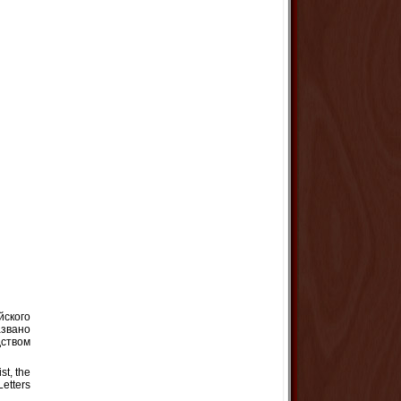
йского
азвано
ством
st, the
Letters