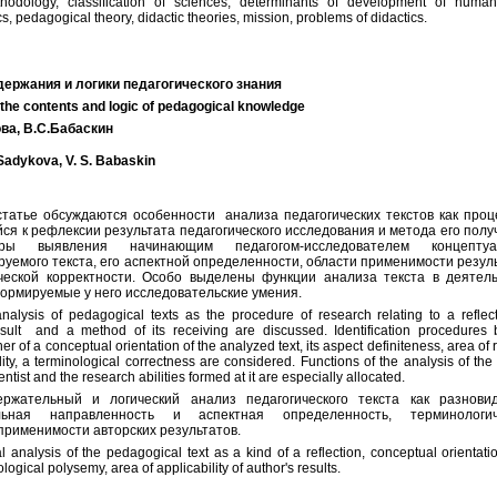
thodology, classification of sciences, determinants of development of humani
s, pedagogical theory, didactic theories, mission, problems of didactics.
ержания и логики педагогического знания
f the contents and logic of pedagogical knowledge
ва
,
В
.
С
.
Бабаскин
Sadykova, V. S. Babaskin
статье обсуждаются особенности анализа педагогических текстов как про
ся к рефлексии результата педагогического исследования и метода его полу
ры выявления начинающим педагогом-исследователем концептуа
уемого текста, его аспектной определенности, области применимости резул
ческой корректности. Особо выделены функции анализа текста в деятел
ормируемые у него исследовательские умения.
 analysis of pedagogical texts as the procedure of research relating to a reflec
sult and a method of its receiving are discussed. Identification procedures 
 of a conceptual orientation of the analyzed text, its aspect definiteness, area of r
ity, a terminological correctness are considered. Functions of the analysis of the 
entist and the research abilities formed at it are especially allocated.
ержательный и логический анализ педагогического текста как разнови
льная направленность и аспектная определенность, терминологич
 применимости авторских результатов.
analysis of the pedagogical text as a kind of a reflection, conceptual orientat
logical polysemy, area of applicability of author's results.