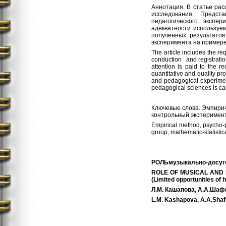
Аннотация. В статье рас
исследования. Предст
педагогического экспе
адекватности используе
полученных результатов
эксперимента на примере
The article includes the re
conduction and registratio
attention is paid to the 
quantitative and quality pro
and pedagogical experiment
pedagogical sciences is car
Ключевые слова. Эмпирич
контрольный эксперимент
Empirical method, psycho-
group, mathematic-statistic
РОЛЬмузыкально-досуго
ROLE OF MUSICAL AND 
(Limited opportunities of h
Л.М. Кашапова, А.А.Шаф
L.M. Kashapova, A.A.Shaf