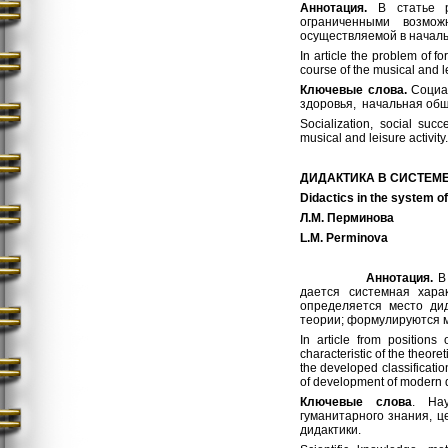
Аннотация.
В статье 
ограниченными возмож
осуществляемой в начал
In article the problem of f
course of the musical and l
Ключевые слова.
Социа
здоровья, начальная общ
Socialization, social suc
musical and leisure activity.
ДИДАКТИКА
В
СИСТЕМ
Didactics in the system of
Л
.
М
.
Перминова
L.M.
Perminova
Аннотация.
В
дается системная харак
определяется место ди
теории; формулируются м
In article from position
characteristic of the theor
the developed classification
of development of modern d
Ключевые слова
. Нау
гуманитарного знания, ц
дидактики.