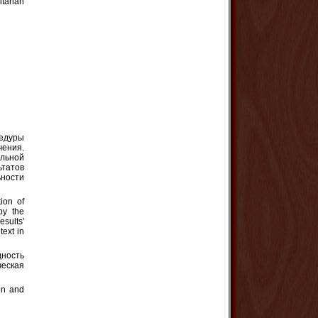
tarian
цедуры
чения.
льной
ьтатов
ьности
tion of
by the
esults'
text in
дность
еская
ion and