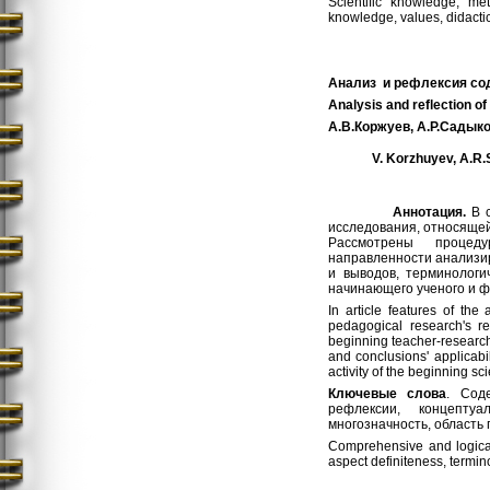
Scientific knowledge, me
knowledge, values, didactic
Анализ и рефлексия сод
Analysis and reflection o
А
.
В
.
Коржуев
,
А
.
Р
.
Садыко
V. Korzhuyev, A.R.
Аннотация.
В 
исследования, относящей
Рассмотрены процеду
направленности анализир
и выводов, терминологи
начинающего ученого и ф
In article features of the
pedagogical research's re
beginning teacher-researcher
and conclusions' applicabil
activity of the beginning sci
Ключевые слова
. Сод
рефлексии, концептуа
многозначность, область
Comprehensive and logical 
aspect definiteness, termino