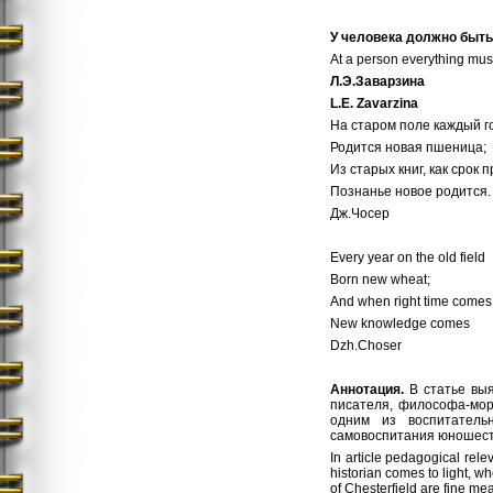
У человека должно быть
At a person everything must 
Л
.
Э
.
Заварзина
L.E. Zavarzina
На старом поле каждый г
Родится новая пшеница;
Из старых книг, как срок п
Познанье новое родится.
Дж.Чосер
Every year on the old field
Born new wheat;
And when right time comes,
New knowledge comes
Dzh.Choser
Аннотация.
В статье вы
писателя, философа-мор
одним из воспитатель
самовоспитания юношеств
In article pedagogical relev
historian comes to light, w
of Chesterfield are fine mea