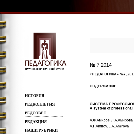
№ 7 2014
«ПЕДАГОГИКА» №
7
, 20
СОДЕРЖАНИЕ
ИСТОРИЯ
РЕДКОЛЛЕГИЯ
СИСТЕМА
ПРОФЕССИО
A system of professional s
РЕДСОВЕТ
А.Ф.Амиров, Л.А.Амирова
РЕДАКЦИЯ
A.F.Amirov, L.A. Amirova
НАШИ РУБРИКИ