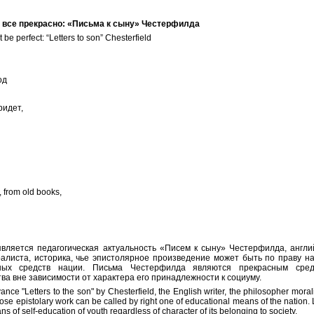
 все прекрасно: «Письма к сыну» Честерфилда
be perfect: “Letters to son” Chesterfield
од
ридет,
 from old books,
является педагогическая актуальность «Писем к сыну» Честерфилда, англи
алиста, историка, чье эпистолярное произведение может быть по праву н
ных средств нации. Письма Честерфилда являются прекрасным сред
а вне зависимости от характера его принадлежности к социуму.
ance "Letters to the son" by Chesterfield, the English writer, the philosopher morali
hose epistolary work can be called by right one of educational means of the nation. 
ns of self-education of youth regardless of character of its belonging to society.