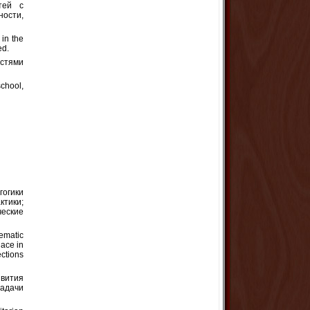
тей с
ости,
 in the
ed.
остями
chool,
гогики
ктики;
ческие
ematic
lace in
ections
вития
задачи